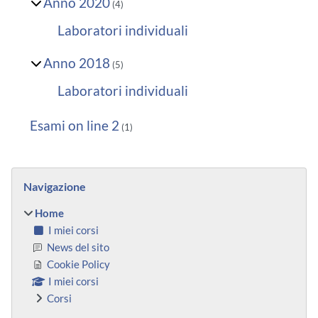
Anno 2020
(4)
Laboratori individuali
Anno 2018
(5)
Laboratori individuali
Esami on line 2
(1)
Blocchi
Salta Navigazione
Navigazione
Home
I miei corsi
News del sito
Cookie Policy
I miei corsi
Corsi