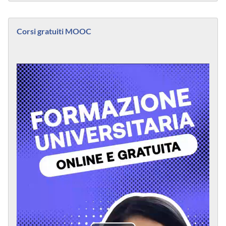
Blocchi supplementari
Salta Corsi gratuiti MOOC
Corsi gratuiti MOOC