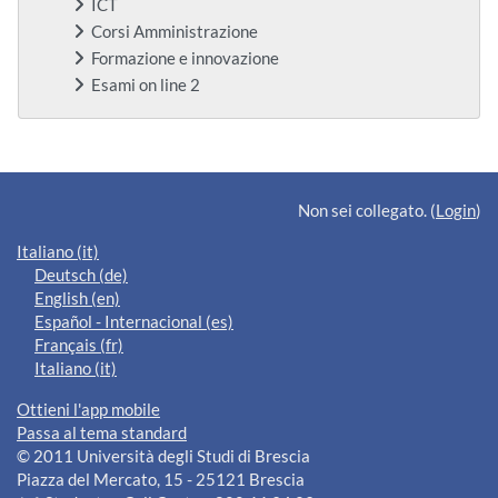
ICT
Corsi Amministrazione
Formazione e innovazione
Esami on line 2
Blocchi supplementari
Non sei collegato. (
Login
)
Italiano ‎(it)‎
Deutsch ‎(de)‎
English ‎(en)‎
Español - Internacional ‎(es)‎
Français ‎(fr)‎
Italiano ‎(it)‎
Ottieni l'app mobile
Passa al tema standard
© 2011 Università degli Studi di Brescia
Piazza del Mercato, 15 - 25121 Brescia