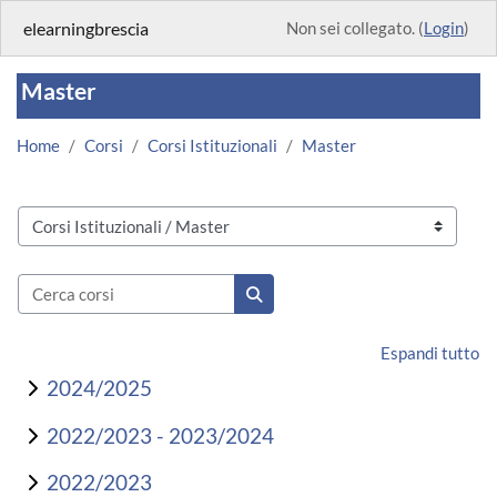
Vai al contenuto principale
elearningbrescia
Non sei collegato. (
Login
)
Master
Home
Corsi
Corsi Istituzionali
Master
Categorie di corso
Cerca corsi
Cerca corsi
Espandi tutto
2024/2025
2022/2023 - 2023/2024
2022/2023