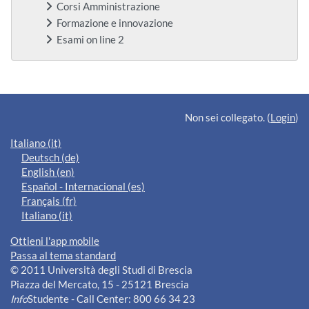
Corsi Amministrazione
Formazione e innovazione
Esami on line 2
Blocchi supplementari
Non sei collegato. (
Login
)
Italiano ‎(it)‎
Deutsch ‎(de)‎
English ‎(en)‎
Español - Internacional ‎(es)‎
Français ‎(fr)‎
Italiano ‎(it)‎
Ottieni l'app mobile
Passa al tema standard
© 2011 Università degli Studi di Brescia
Piazza del Mercato, 15 - 25121 Brescia
Info
Studente - Call Center: 800 66 34 23