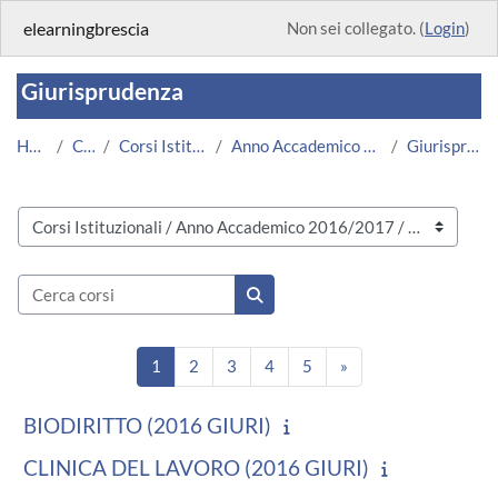
Vai al contenuto principale
elearningbrescia
Non sei collegato. (
Login
)
Giurisprudenza
Home
Corsi
Corsi Istituzionali
Anno Accademico 2016/2017
Giurisprudenza
Categorie di corso
Cerca corsi
Cerca corsi
Pagina 1
Pagina 2
Pagina 3
Pagina 4
Pagina 5
Pagina successiva
1
2
3
4
5
»
BIODIRITTO (2016 GIURI)
CLINICA DEL LAVORO (2016 GIURI)