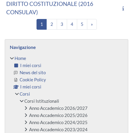
DIRITTO COSTITUZIONALE (2016
CONSULAV)
Pagina 1
Pagina 2
Pagina 3
Pagina 4
Pagina 5
Pagina successiva
1
2
3
4
5
»
Blocchi
Salta Navigazione
Navigazione
Home
I miei corsi
News del sito
Cookie Policy
I miei corsi
Corsi
Corsi Istituzionali
Anno Accademico 2026/2027
Anno Accademico 2025/2026
Anno Accademico 2024/2025
Anno Accademico 2023/2024