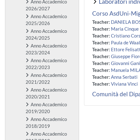
Laboratori indi
Anno Accademico
2026/2027
Corso AsdUni-Migl
Anno Accademico
Teacher:
DANIELA BOS
2025/2026
Teacher:
Maria Cinque
Anno Accademico
Teacher:
Cristiano Cors
2024/2025
Teacher:
Paula de Waal
Anno Accademico
Teacher:
Ettore Felisat
2023/2024
Teacher:
Giuseppe Fior
Anno Accademico
Teacher:
Giovanni Gan
2022/2023
Teacher:
Manuela MIL
Anno Accademico
Teacher:
Anna Serbati
2021/2022
Teacher:
Viviana Vinci
Anno Accademico
Comunità del Di
2020/2021
Anno Accademico
2019/2020
Anno Accademico
2018/2019
Anno Accademico