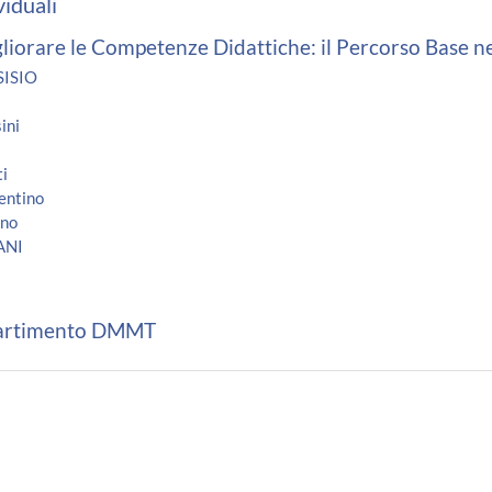
viduali
iorare le Competenze Didattiche: il Percorso Base ne
ISIO
ini
ti
entino
ino
ANI
partimento DMMT