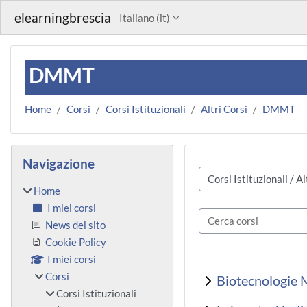
Vai al contenuto principale
elearningbrescia
Italiano ‎(it)‎
DMMT
Home
Corsi
Corsi Istituzionali
Altri Corsi
DMMT
Blocchi
Salta Navigazione
Navigazione
Categorie di corso
Home
I miei corsi
Cerca corsi
News del sito
Cookie Policy
I miei corsi
Corsi
Biotecnologie 
Corsi Istituzionali