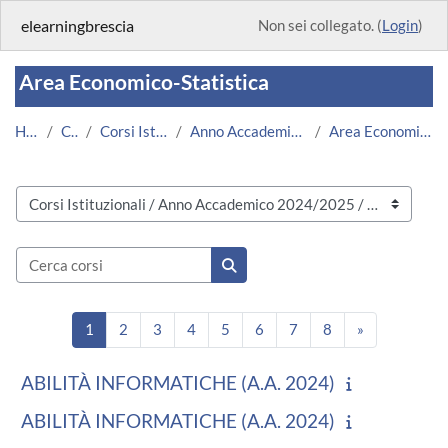
Vai al contenuto principale
elearningbrescia
Non sei collegato. (
Login
)
Area Economico-Statistica
Home
Corsi
Corsi Istituzionali
Anno Accademico 2024/2025
Area Economico-Statistica
Categorie di corso
Cerca corsi
Cerca corsi
Pagina 1
Pagina 2
Pagina 3
Pagina 4
Pagina 5
Pagina 6
Pagina 7
Pagina 8
Pagina succe
1
2
3
4
5
6
7
8
»
ABILITÀ INFORMATICHE (A.A. 2024)
ABILITÀ INFORMATICHE (A.A. 2024)