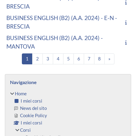
BRESCIA
BUSINESS ENGLISH (B2) (A.A. 2024) - E-N -
BRESCIA
BUSINESS ENGLISH (B2) (A.A. 2024) -
MANTOVA
Pagina 1
Pagina 2
Pagina 3
Pagina 4
Pagina 5
Pagina 6
Pagina 7
Pagina 8
Pagina succe
1
2
3
4
5
6
7
8
»
Blocchi
Salta Navigazione
Navigazione
Home
I miei corsi
News del sito
Cookie Policy
I miei corsi
Corsi