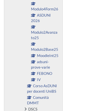
Modulo4Form26
ASDUNI
2026
Modulo2Avanza
to25
Modulo2Base25
MoodleInt25
adsuni-
prove-varie
FEBONO
IV
Corso AsDUNI
per docenti UniBS
Comunità
DMMT
DSCS