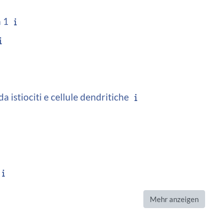
 1
a istiociti e cellule dendritiche
Mehr anzeigen