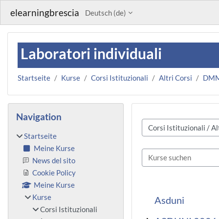
Zum Hauptinhalt
elearningbrescia
Deutsch ‎(de)‎
Laboratori individuali
Startseite
Kurse
Corsi Istituzionali
Altri Corsi
DM
Blöcke
Navigation überspringen
Navigation
Kursbereiche
Startseite
Meine Kurse
Kurse suchen
News del sito
Cookie Policy
Meine Kurse
Kurse
Asduni
Corsi Istituzionali