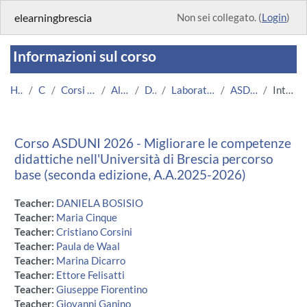
Vai al contenuto principale
elearningbrescia
Non sei collegato. (
Login
)
Informazioni sul corso
Home
Corsi
Corsi Istituzionali
Altri Corsi
DMMT
Laboratori individuali
ASDUNI 2026
Introduzione
Corso ASDUNI 2026 - Migliorare le competenze
didattiche nell'Università di Brescia percorso
base (seconda edizione, A.A.2025-2026)
Teacher:
DANIELA BOSISIO
Teacher:
Maria Cinque
Teacher:
Cristiano Corsini
Teacher:
Paula de Waal
Teacher:
Marina Dicarro
Teacher:
Ettore Felisatti
Teacher:
Giuseppe Fiorentino
Teacher:
Giovanni Ganino