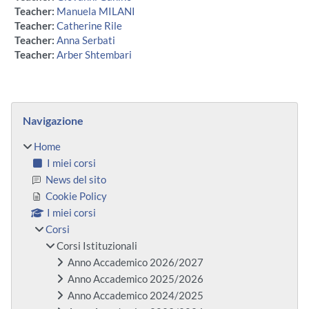
Teacher:
Manuela MILANI
Teacher:
Catherine Rile
Teacher:
Anna Serbati
Teacher:
Arber Shtembari
Blocchi
Salta Navigazione
Navigazione
Home
I miei corsi
News del sito
Cookie Policy
I miei corsi
Corsi
Corsi Istituzionali
Anno Accademico 2026/2027
Anno Accademico 2025/2026
Anno Accademico 2024/2025