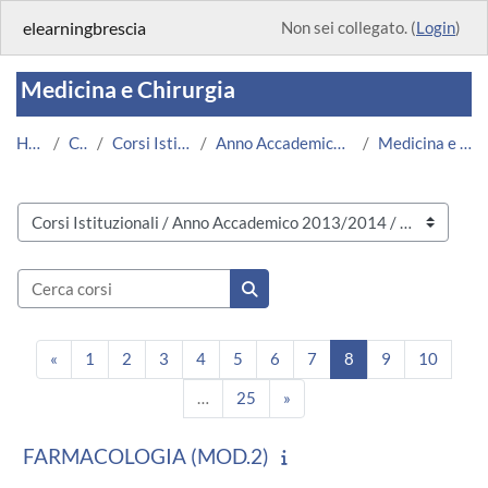
Vai al contenuto principale
elearningbrescia
Non sei collegato. (
Login
)
Medicina e Chirurgia
Home
Corsi
Corsi Istituzionali
Anno Accademico 2013/2014
Medicina e Chirurgia
Categorie di corso
Cerca corsi
Cerca corsi
Pagina precedente
Pagina 1
Pagina 2
Pagina 3
Pagina 4
Pagina 5
Pagina 6
Pagina 7
Pagina 8
Pagina 9
Pagina
«
1
2
3
4
5
6
7
8
9
10
Pagina 25
Pagina successiva
…
25
»
FARMACOLOGIA (MOD.2)