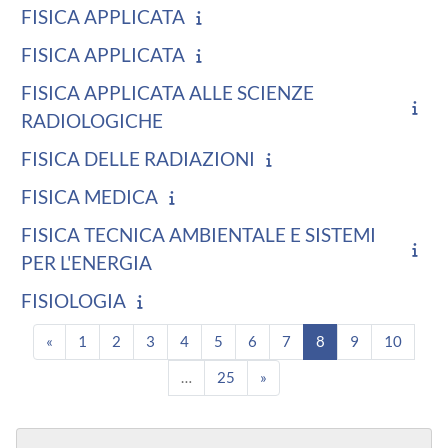
FISICA APPLICATA
FISICA APPLICATA
FISICA APPLICATA ALLE SCIENZE
RADIOLOGICHE
FISICA DELLE RADIAZIONI
FISICA MEDICA
FISICA TECNICA AMBIENTALE E SISTEMI
PER L'ENERGIA
FISIOLOGIA
Pagina precedente
Pagina 1
Pagina 2
Pagina 3
Pagina 4
Pagina 5
Pagina 6
Pagina 7
Pagina 8
Pagina 9
Pagina
«
1
2
3
4
5
6
7
8
9
10
Pagina 25
Pagina successiva
…
25
»
Blocchi
Salta Navigazione