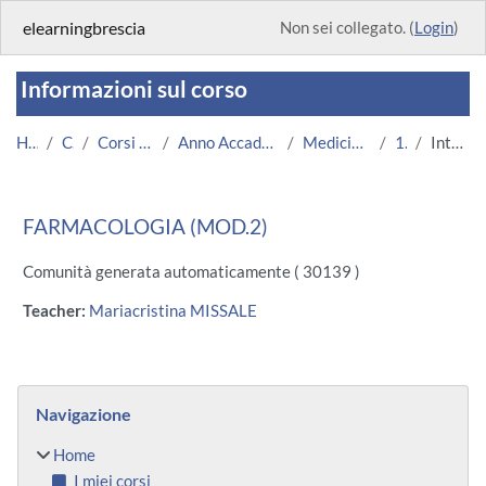
Vai al contenuto principale
elearningbrescia
Non sei collegato. (
Login
)
Informazioni sul corso
Home
Corsi
Corsi Istituzionali
Anno Accademico 2013/2014
Medicina e Chirurgia
1053
Introduzione
FARMACOLOGIA (MOD.2)
Comunità generata automaticamente ( 30139 )
Teacher:
Mariacristina MISSALE
Blocchi
Salta Navigazione
Navigazione
Home
I miei corsi