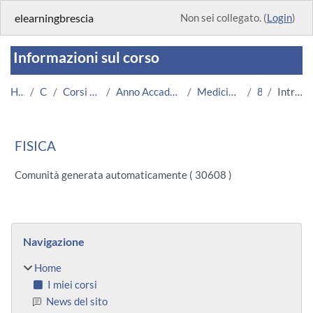
Vai al contenuto principale
elearningbrescia
Non sei collegato. (
Login
)
Informazioni sul corso
Home
Corsi
Corsi Istituzionali
Anno Accademico 2013/2014
Medicina e Chirurgia
862
Introduzione
FISICA
Comunità generata automaticamente ( 30608 )
Blocchi
Salta Navigazione
Navigazione
Home
I miei corsi
News del sito