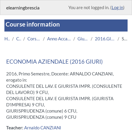
Skip to main content
elearningbrescia
You are not logged in. (
Log in
)
Course information
Home
Courses
Corsi Istituzionali
Anno Accademico 2016/2017
Giurisprudenza
2016.GIURI.11603-7391
Summary
ECONOMIA AZIENDALE (2016 GIURI)
2016, Primo Semestre, Docente: ARNALDO CANZIANI,
erogato in:
CONSULENTE DEL LAV. E GIURISTA IMPR. (CONSULENTE
DEL LAVORO) 9 CFU,
CONSULENTE DEL LAV. E GIURISTA IMPR. (GIURISTA
D'IMPRESA) 9 CFU,
GIURISPRUDENZA (comune) 6 CFU,
GIURISPRUDENZA (comune) 9 CFU
Teacher:
Arnaldo CANZIANI