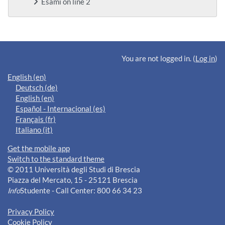
Esami on line 2
Supplementary blocks
You are not logged in. (
Log in
)
English ‎(en)‎
Deutsch ‎(de)‎
English ‎(en)‎
Español - Internacional ‎(es)‎
Français ‎(fr)‎
Italiano ‎(it)‎
Get the mobile app
Switch to the standard theme
© 2011 Università degli Studi di Brescia
Piazza del Mercato, 15 - 25121 Brescia
Info
Studente - Call Center: 800 66 34 23
Privacy Policy
Cookie Policy