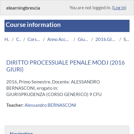
Skip to main content
elearningbrescia
You are not logged in. (
Log in
)
Course information
Home
Courses
Corsi Istituzionali
Anno Accademico 2016/2017
Giurisprudenza
2016.GIURI.U12536-7351
Summary
DIRITTO PROCESSUALE PENALE MOD.I (2016
GIURI)
2016, Primo Semestre, Docente: ALESSANDRO
BERNASCONI, erogato in:
GIURISPRUDENZA (CORSO GENERICO) 9 CFU
Teacher:
Alessandro BERNASCONI
Blocks
Skip Navigation
Navigation