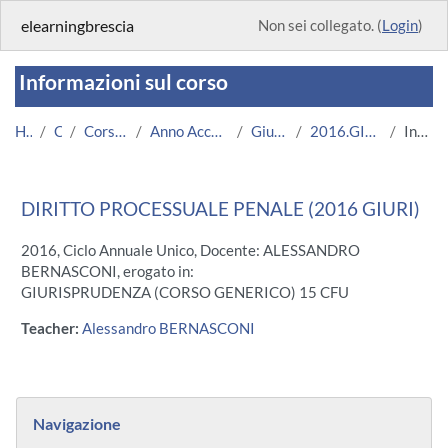
Vai al contenuto principale
elearningbrescia
Non sei collegato. (
Login
)
Informazioni sul corso
Home
Corsi
Corsi Istituzionali
Anno Accademico 2016/2017
Giurisprudenza
2016.GIURI.U13535-7428
Introduzione
DIRITTO PROCESSUALE PENALE (2016 GIURI)
2016, Ciclo Annuale Unico, Docente: ALESSANDRO
BERNASCONI, erogato in:
GIURISPRUDENZA (CORSO GENERICO) 15 CFU
Teacher:
Alessandro BERNASCONI
Blocchi
Salta Navigazione
Navigazione