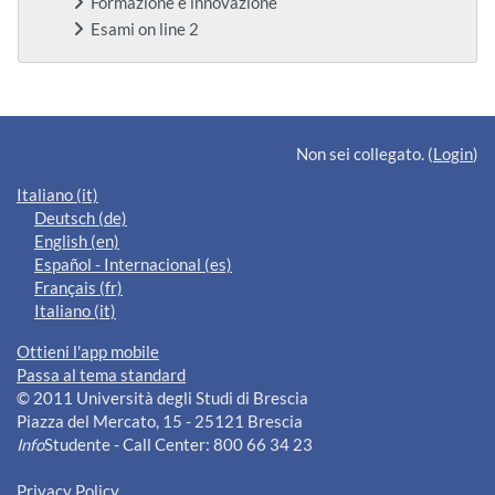
Formazione e innovazione
Esami on line 2
Blocchi supplementari
Non sei collegato. (
Login
)
Italiano ‎(it)‎
Deutsch ‎(de)‎
English ‎(en)‎
Español - Internacional ‎(es)‎
Français ‎(fr)‎
Italiano ‎(it)‎
Ottieni l'app mobile
Passa al tema standard
© 2011 Università degli Studi di Brescia
Piazza del Mercato, 15 - 25121 Brescia
Info
Studente - Call Center: 800 66 34 23
Privacy Policy