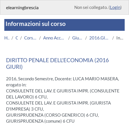
Vai al contenuto principale
elearningbrescia
Non sei collegato. (
Login
)
Informazioni sul corso
Home
Corsi
Corsi Istituzionali
Anno Accademico 2016/2017
Giurisprudenza
2016.GIURI.700344-7381
Introduzione
DIRITTO PENALE DELL'ECONOMIA (2016
GIURI)
2016, Secondo Semestre, Docente: LUCA MARIO MASERA,
erogato in:
CONSULENTE DEL LAV. E GIURISTA IMPR. (CONSULENTE
DEL LAVORO) 6 CFU,
CONSULENTE DEL LAV. E GIURISTA IMPR. (GIURISTA
D'IMPRESA) 3 CFU,
GIURISPRUDENZA (CORSO GENERICO) 6 CFU,
GIURISPRUDENZA (comune) 6 CFU