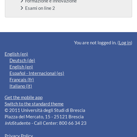
Formazione e innovazione
Esami on line 2
Supplementary blocks
You are not logged in. (
Log in
)
English ‎(en)‎
Deutsch ‎(de)‎
English ‎(en)‎
Español - Internacional ‎(es)‎
Français ‎(fr)‎
Italiano ‎(it)‎
Get the mobile app
Switch to the standard theme
© 2011 Università degli Studi di Brescia
Piazza del Mercato, 15 - 25121 Brescia
Info
Studente - Call Center: 800 66 34 23
Privacy Policy