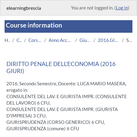
Skip to main content
elearningbrescia
You are not logged in. (
Log in
)
Course information
Home
Courses
Corsi Istituzionali
Anno Accademico 2016/2017
Giurisprudenza
2016.GIURI.700344-7381
Summary
DIRITTO PENALE DELL'ECONOMIA (2016
GIURI)
2016, Secondo Semestre, Docente: LUCA MARIO MASERA,
erogato in:
CONSULENTE DEL LAV. E GIURISTA IMPR. (CONSULENTE
DEL LAVORO) 6 CFU,
CONSULENTE DEL LAV. E GIURISTA IMPR. (GIURISTA
D'IMPRESA) 3 CFU,
GIURISPRUDENZA (CORSO GENERICO) 6 CFU,
GIURISPRUDENZA (comune) 6 CFU