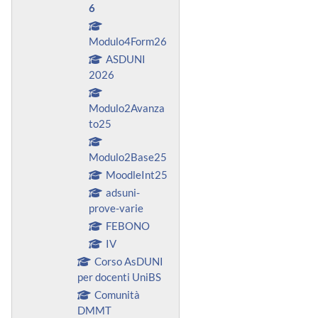
6
Modulo4Form26
ASDUNI
2026
Modulo2Avanza
to25
Modulo2Base25
MoodleInt25
adsuni-
prove-varie
FEBONO
IV
Corso AsDUNI
per docenti UniBS
Comunità
DMMT