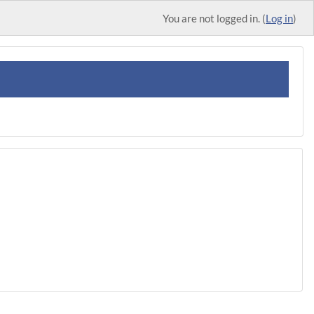
You are not logged in. (
Log in
)