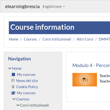
Skip to main content
elearningbrescia
English ‎(en)‎
Course information
Home
Courses
Corsi Istituzionali
Altri Corsi
DMM
Blocks
Skip Navigation
Navigation
Modulo 4 - Percor
Home
My courses
Teach
News del sito
Teach
Cookie Policy
My courses
Courses
Corsi Istituzionali