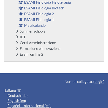
ESAMI Fisiologia Fisioterapia
ESAMI Fisiologia Biotech
ESAMI Fisiologia 2
ESAMI Fisiologia 1
Matricolando
Summer schools
ICT
Corsi Amministrazione
Formazione e innovazione
Esami on line 2
Blocchi supplementari
Non sei collegato. (
Login
)
Italiano ‎(it)‎
Deutsch ‎(de)‎
English ‎(en)‎
Español - Internacional ‎(es)‎