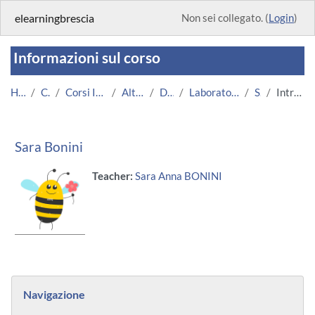
Vai al contenuto principale
elearningbrescia
Non sei collegato. (
Login
)
Informazioni sul corso
Home
Corsi
Corsi Istituzionali
Altri Corsi
DMMT
Laboratori individuali
SAB
Introduzione
Sara Bonini
Teacher:
Sara Anna BONINI
Blocchi
Salta Navigazione
Navigazione