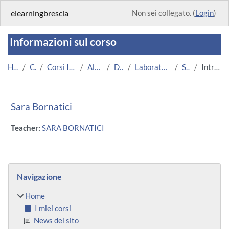
Vai al contenuto principale
elearningbrescia
Non sei collegato. (
Login
)
Informazioni sul corso
Home
Corsi
Corsi Istituzionali
Altri Corsi
DMMT
Laboratori individuali
Sara B
Introduzione
Sara Bornatici
Teacher:
SARA BORNATICI
Blocchi
Salta Navigazione
Navigazione
Home
I miei corsi
News del sito