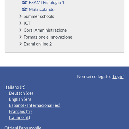
ESAMI Fisiologia 1
Matricolando
Summer schools
ICT
Corsi Amministrazione
Formazione e innovazione
Esami on line 2
Blocchi supplementari
Non sei collegato. (
Login
)
Italiano ‎(it)‎
Deutsch ‎(de)‎
English ‎(en)‎
Español - Internacional ‎(es)‎
Français ‎(fr)‎
Italiano ‎(it)‎
Ottieni l'app mobile