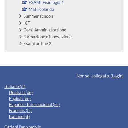
ESAMI Fisiologia 1
Matricolando
Summer schools
ICT
Corsi Amministrazione
Formazione e innovazione
Esami on line 2
Blocchi supplementari
Non sei collegato. (
Login
)
Italiano ‎(it)‎
Deutsch ‎(de)‎
English ‎(en)‎
Español - Internacional ‎(es)‎
Français ‎(fr)‎
Italiano ‎(it)‎
Ottieni l'app mobile