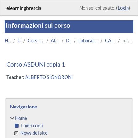
Vai al contenuto principale
elearningbrescia
Non sei collegato. (
Login
)
Informazioni sul corso
Home
Corsi
Corsi Istituzionali
Altri Corsi
DMMT
Laboratori individuali
CASDUNI_1
Introduzione
Corso ASDUNI copia 1
Teacher:
ALBERTO SIGNORONI
Blocchi
Salta Navigazione
Navigazione
Home
I miei corsi
News del sito