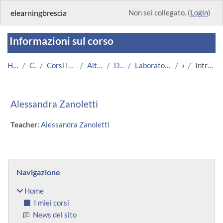
Vai al contenuto principale
elearningbrescia
Non sei collegato. (
Login
)
Informazioni sul corso
Home
Corsi
Corsi Istituzionali
Altri Corsi
DMMT
Laboratori individuali
AZ
Introduzione
Alessandra Zanoletti
Teacher:
Alessandra Zanoletti
Blocchi
Salta Navigazione
Navigazione
Home
I miei corsi
News del sito