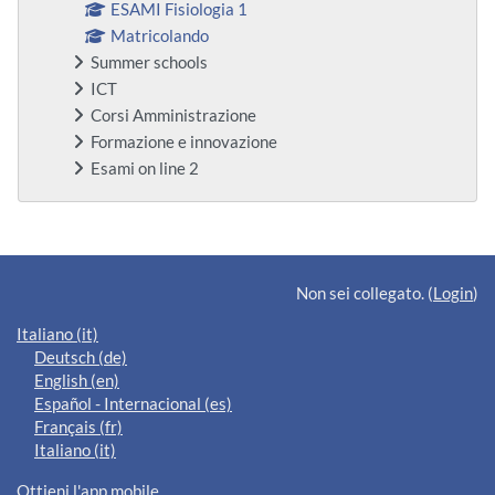
ESAMI Fisiologia 1
Matricolando
Summer schools
ICT
Corsi Amministrazione
Formazione e innovazione
Esami on line 2
Blocchi supplementari
Non sei collegato. (
Login
)
Italiano ‎(it)‎
Deutsch ‎(de)‎
English ‎(en)‎
Español - Internacional ‎(es)‎
Français ‎(fr)‎
Italiano ‎(it)‎
Ottieni l'app mobile