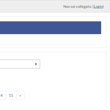
Non sei collegato. (
Login
)
na 13
Pagina 14
Pagina 15
Pagina successiva
14
15
»