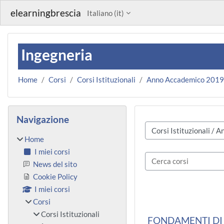
Vai al contenuto principale
elearningbrescia
Italiano ‎(it)‎
Ingegneria
Home
Corsi
Corsi Istituzionali
Anno Accademico 201
Blocchi
Salta Navigazione
Navigazione
Categorie di corso
Home
I miei corsi
Cerca corsi
News del sito
Cookie Policy
I miei corsi
Corsi
Corsi Istituzionali
FONDAMENTI DI 