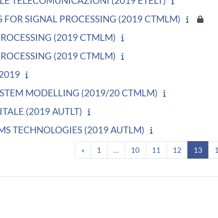
 LE TELECOMUNICAZIONI (2019 ETELT)
S FOR SIGNAL PROCESSING (2019 CTMLM)
PROCESSING (2019 CTMLM)
PROCESSING (2019 CTMLM)
2019
STEM MODELLING (2019/20 CTMLM)
TALE (2019 AUTLT)
MS TECHNOLOGIES (2019 AUTLM)
Pagina precedente
Pagina 1
Pagina 10
Pagina 11
Pagina 12
Pagi
«
1
…
10
11
12
13