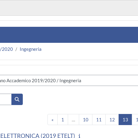
9/2020
Ingegneria
Cerca corsi
Pagina precedente
Pagina 1
Pagina 10
Pagina 11
Pagina 12
Pagi
«
1
…
10
11
12
13
ELETTRONICA (2019 ETELT)