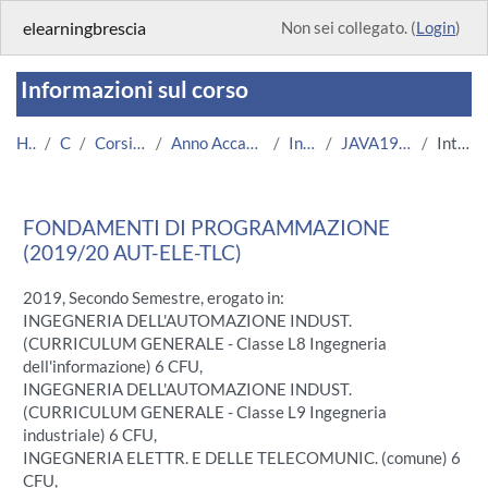
Vai al contenuto principale
elearningbrescia
Non sei collegato. (
Login
)
Informazioni sul corso
Home
Corsi
Corsi Istituzionali
Anno Accademico 2019/2020
Ingegneria
JAVA1920 AUT-EL-TLC
Introduzione
FONDAMENTI DI PROGRAMMAZIONE
(2019/20 AUT-ELE-TLC)
2019, Secondo Semestre, erogato in:
INGEGNERIA DELL'AUTOMAZIONE INDUST.
(CURRICULUM GENERALE - Classe L8 Ingegneria
dell'informazione) 6 CFU,
INGEGNERIA DELL'AUTOMAZIONE INDUST.
(CURRICULUM GENERALE - Classe L9 Ingegneria
industriale) 6 CFU,
INGEGNERIA ELETTR. E DELLE TELECOMUNIC. (comune) 6
CFU,