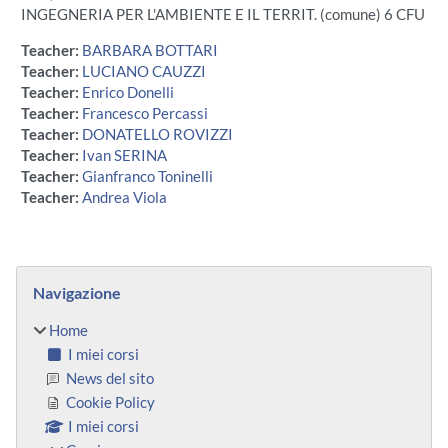
INGEGNERIA PER L'AMBIENTE E IL TERRIT. (comune) 6 CFU
Teacher:
BARBARA BOTTARI
Teacher:
LUCIANO CAUZZI
Teacher:
Enrico Donelli
Teacher:
Francesco Percassi
Teacher:
DONATELLO ROVIZZI
Teacher:
Ivan SERINA
Teacher:
Gianfranco Toninelli
Teacher:
Andrea Viola
Blocchi
Salta Navigazione
Navigazione
Home
I miei corsi
News del sito
Cookie Policy
I miei corsi