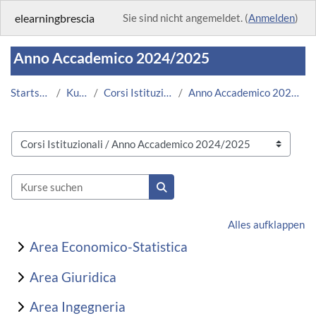
Zum Hauptinhalt
elearningbrescia
Sie sind nicht angemeldet. (
Anmelden
)
Anno Accademico 2024/2025
Startseite
Kurse
Corsi Istituzionali
Anno Accademico 2024/2025
Kursbereiche
Kurse suchen
Kurse suchen
Alles aufklappen
Area Economico-Statistica
Area Giuridica
Area Ingegneria