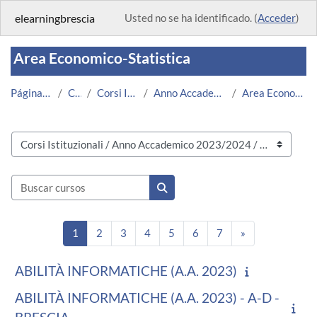
Salta al contenido principal
elearningbrescia
Usted no se ha identificado. (
Acceder
)
Area Economico-Statistica
Página Principal
Cursos
Corsi Istituzionali
Anno Accademico 2023/2024
Area Economico-Statistica
Categorías
Buscar cursos
Buscar cursos
Página 1
Página 2
Página 3
Página 4
Página 5
Página 6
Página 7
Siguiente págin
1
2
3
4
5
6
7
»
ABILITÀ INFORMATICHE (A.A. 2023)
ABILITÀ INFORMATICHE (A.A. 2023) - A-D -