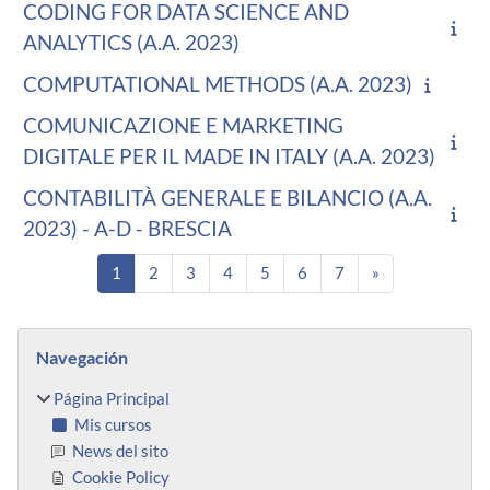
CODING FOR DATA SCIENCE AND
ANALYTICS (A.A. 2023)
COMPUTATIONAL METHODS (A.A. 2023)
COMUNICAZIONE E MARKETING
DIGITALE PER IL MADE IN ITALY (A.A. 2023)
CONTABILITÀ GENERALE E BILANCIO (A.A.
2023) - A-D - BRESCIA
Página 1
Página 2
Página 3
Página 4
Página 5
Página 6
Página 7
Siguiente págin
1
2
3
4
5
6
7
»
Bloques
Salta Navegación
Navegación
Página Principal
Mis cursos
News del sito
Cookie Policy