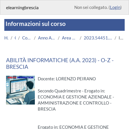
Vai al contenuto principale
elearningbrescia
Non sei collegato. (
Login
)
Informazioni sul corso
Home
Corsi
Corsi Istituzionali
Anno Accademico 2023/2024
Area Economico-Statistica
2023.54451.2019.111.A005213.O-Z_12004
Introduzione
ABILITÀ INFORMATICHE (A.A. 2023) - O-Z -
BRESCIA
Docente: LORENZO PEIRANO
Secondo Quadrimestre - Erogato in:
ECONOMIA E GESTIONE AZIENDALE -
AMMINISTRAZIONE E CONTROLLO -
BRESCIA
Erogato in: ECONOMIA E GESTIONE