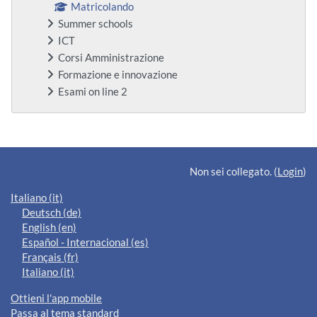
Matricolando
Summer schools
ICT
Corsi Amministrazione
Formazione e innovazione
Esami on line 2
Blocchi supplementari
Non sei collegato. (
Login
)
Italiano ‎(it)‎
Deutsch ‎(de)‎
English ‎(en)‎
Español - Internacional ‎(es)‎
Français ‎(fr)‎
Italiano ‎(it)‎
Ottieni l'app mobile
Passa al tema standard