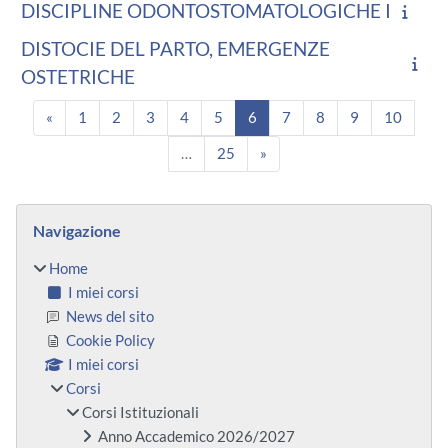
DISCIPLINE ODONTOSTOMATOLOGICHE I
DISTOCIE DEL PARTO, EMERGENZE
OSTETRICHE
Pagina precedente
Pagina 1
Pagina 2
Pagina 3
Pagina 4
Pagina 5
Pagina 6
Pagina 7
Pagina 8
Pagina 9
Pagina
«
1
2
3
4
5
6
7
8
9
10
Pagina 25
Pagina successiva
…
25
»
Blocchi
Salta Navigazione
Navigazione
Home
I miei corsi
News del sito
Cookie Policy
I miei corsi
Corsi
Corsi Istituzionali
Anno Accademico 2026/2027