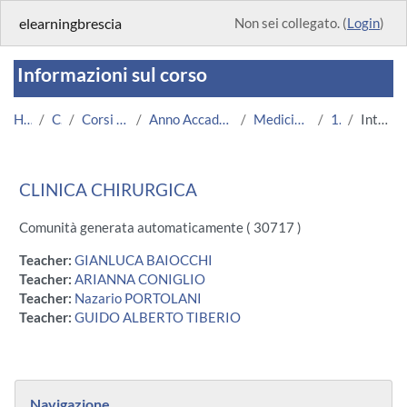
Vai al contenuto principale
elearningbrescia
Non sei collegato. (
Login
)
Informazioni sul corso
Home
Corsi
Corsi Istituzionali
Anno Accademico 2013/2014
Medicina e Chirurgia
1006
Introduzione
CLINICA CHIRURGICA
Comunità generata automaticamente ( 30717 )
Teacher:
GIANLUCA BAIOCCHI
Teacher:
ARIANNA CONIGLIO
Teacher:
Nazario PORTOLANI
Teacher:
GUIDO ALBERTO TIBERIO
Blocchi
Salta Navigazione
Navigazione