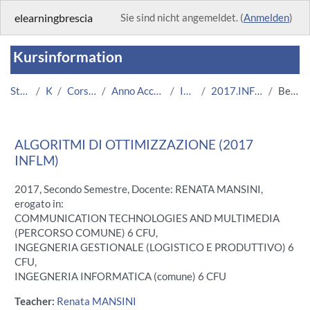
Zum Hauptinhalt
elearningbrescia
Sie sind nicht angemeldet. (
Anmelden
)
Kursinformation
Startseite
Kurse
Corsi Istituzionali
Anno Accademico 2017/2018
Ingegneria
2017.INFLM.703591-10495
Beschreibung
ALGORITMI DI OTTIMIZZAZIONE (2017
INFLM)
2017, Secondo Semestre, Docente: RENATA MANSINI,
erogato in:
COMMUNICATION TECHNOLOGIES AND MULTIMEDIA
(PERCORSO COMUNE) 6 CFU,
INGEGNERIA GESTIONALE (LOGISTICO E PRODUTTIVO) 6
CFU,
INGEGNERIA INFORMATICA (comune) 6 CFU
Teacher:
Renata MANSINI