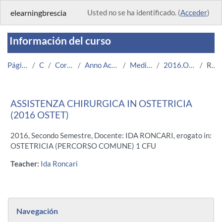
Salta al contenido principal
elearningbrescia
Usted no se ha identificado. (
Acceder
)
Información del curso
Página Principal
Cursos
Corsi Istituzionali
Anno Accademico 2016/2017
Medicina e Chirurgia
2016.OSTET.U11976-9312
Resumen
ASSISTENZA CHIRURGICA IN OSTETRICIA
(2016 OSTET)
2016, Secondo Semestre, Docente: IDA RONCARI, erogato in:
OSTETRICIA (PERCORSO COMUNE) 1 CFU
Teacher:
Ida Roncari
Bloques
Salta Navegación
Navegación