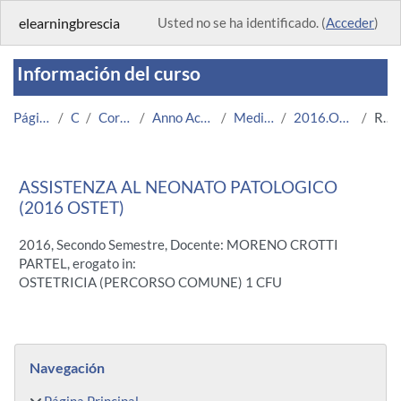
Salta al contenido principal
elearningbrescia
Usted no se ha identificado. (
Acceder
)
Información del curso
Página Principal
Cursos
Corsi Istituzionali
Anno Accademico 2016/2017
Medicina e Chirurgia
2016.OSTET.U11981-10043
Resumen
ASSISTENZA AL NEONATO PATOLOGICO
(2016 OSTET)
2016, Secondo Semestre, Docente: MORENO CROTTI
PARTEL, erogato in:
OSTETRICIA (PERCORSO COMUNE) 1 CFU
Bloques
Salta Navegación
Navegación