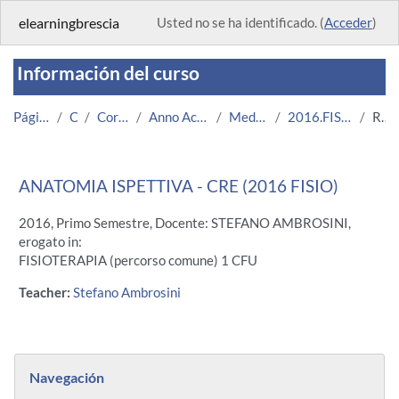
Salta al contenido principal
elearningbrescia
Usted no se ha identificado. (
Acceder
)
Información del curso
Página Principal
Cursos
Corsi Istituzionali
Anno Accademico 2016/2017
Medicina e Chirurgia
2016.FISIO.U11380_CRE-9425
Resumen
ANATOMIA ISPETTIVA - CRE (2016 FISIO)
2016, Primo Semestre, Docente: STEFANO AMBROSINI,
erogato in:
FISIOTERAPIA (percorso comune) 1 CFU
Teacher:
Stefano Ambrosini
Bloques
Salta Navegación
Navegación