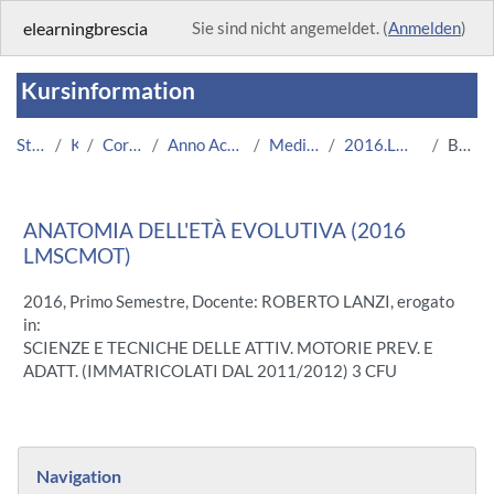
Zum Hauptinhalt
elearningbrescia
Sie sind nicht angemeldet. (
Anmelden
)
Kursinformation
Startseite
Kurse
Corsi Istituzionali
Anno Accademico 2016/2017
Medicina e Chirurgia
2016.LMSCMOT.U8721-9846
Beschreibung
ANATOMIA DELL'ETÀ EVOLUTIVA (2016
LMSCMOT)
2016, Primo Semestre, Docente: ROBERTO LANZI, erogato
in:
SCIENZE E TECNICHE DELLE ATTIV. MOTORIE PREV. E
ADATT. (IMMATRICOLATI DAL 2011/2012) 3 CFU
Blöcke
Navigation überspringen
Navigation