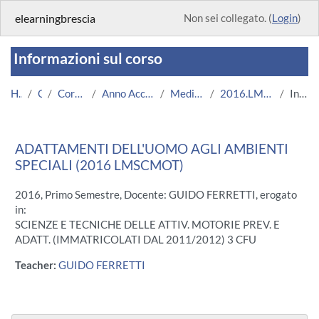
Vai al contenuto principale
elearningbrescia
Non sei collegato. (
Login
)
Informazioni sul corso
Home
Corsi
Corsi Istituzionali
Anno Accademico 2016/2017
Medicina e Chirurgia
2016.LMSCMOT.U7534-9487
Introduzione
ADATTAMENTI DELL'UOMO AGLI AMBIENTI
SPECIALI (2016 LMSCMOT)
2016, Primo Semestre, Docente: GUIDO FERRETTI, erogato
in:
SCIENZE E TECNICHE DELLE ATTIV. MOTORIE PREV. E
ADATT. (IMMATRICOLATI DAL 2011/2012) 3 CFU
Teacher:
GUIDO FERRETTI