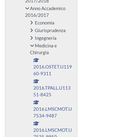
2017/2018
Anno Accademico
2016/2017
Economia
Giurisprudenza
Ingegneria
Medicina e
Chirurgia
2016.OSTET.U119
60-9311
2016.TPALL.U113
51-8425
2016.LMSCMOT.U
7534-9487
2016.LMSCMOT.U
7535-9950