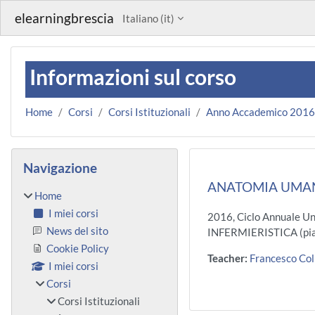
Vai al contenuto principale
elearningbrescia
Italiano ‎(it)‎
Informazioni sul corso
Home
Corsi
Corsi Istituzionali
Anno Accademico 201
Blocchi
Salta Navigazione
Navigazione
ANATOMIA UMANA
Home
I miei corsi
2016, Ciclo Annuale U
News del sito
INFERMIERISTICA (pia
Cookie Policy
Teacher:
Francesco Col
I miei corsi
Corsi
Corsi Istituzionali