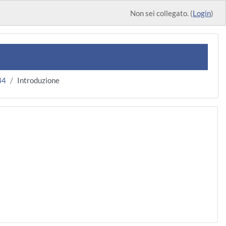
Non sei collegato. (
Login
)
84
Introduzione