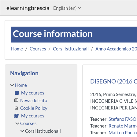
Skip to main content
elearningbrescia
English ‎(en)‎
Course information
Home
Courses
Corsi Istituzionali
Anno Accademico 2
Blocks
Skip Navigation
Navigation
DISEGNO (2016 C
Home
My courses
2016, Primo Semestre
News del sito
INGEGNERIA CIVILE (
INGEGNERIA PER L'AMB
Cookie Policy
My courses
Teacher:
Stefano FASO
Courses
Teacher:
Renato Marm
Corsi Istituzionali
Teacher:
Matteo Pontog