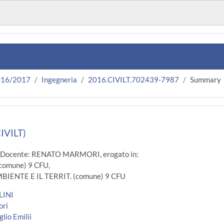
016/2017
Ingegneria
2016.CIVILT.702439-7987
Summary
IVILT)
, Docente: RENATO MARMORI, erogato in:
comune) 9 CFU,
IENTE E IL TERRIT. (comune) 9 CFU
LINI
ori
lio Emilii