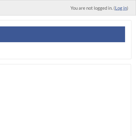
You are not logged in. (
Log in
)