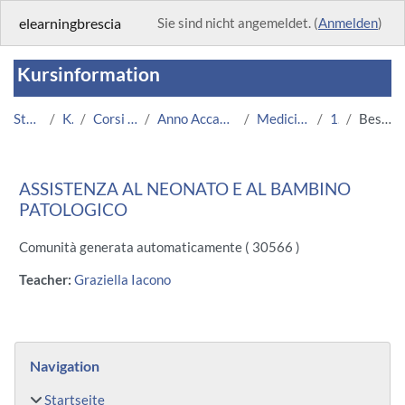
Zum Hauptinhalt
elearningbrescia
Sie sind nicht angemeldet. (
Anmelden
)
Kursinformation
Startseite
Kurse
Corsi Istituzionali
Anno Accademico 2013/2014
Medicina e Chirurgia
1022
Beschreibung
ASSISTENZA AL NEONATO E AL BAMBINO
PATOLOGICO
Comunità generata automaticamente ( 30566 )
Teacher:
Graziella Iacono
Blöcke
Navigation überspringen
Navigation
Startseite