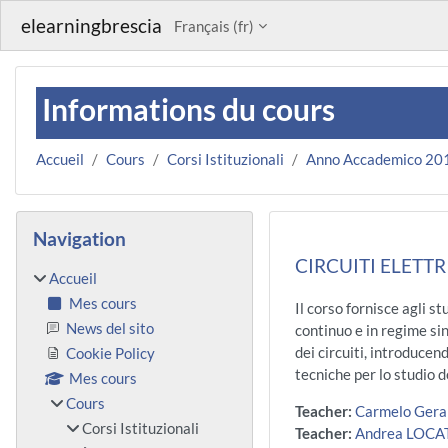
Passer au contenu principal
elearningbrescia
Français ‎(fr)‎
Informations du cours
Accueil
Cours
Corsi Istituzionali
Anno Accademico 20
Blocs
Passer Navigation
Navigation
CIRCUITI ELETTR
Accueil
Mes cours
Il corso fornisce agli st
News del sito
continuo e in regime sin
dei circuiti, introducend
Cookie Policy
tecniche per lo studio de
Mes cours
Cours
Teacher:
Carmelo Gera
Corsi Istituzionali
Teacher:
Andrea LOCA