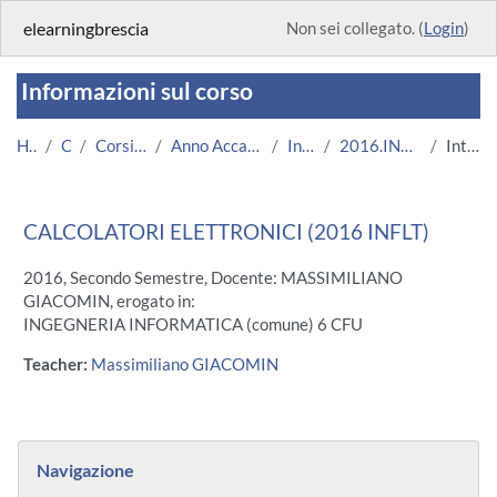
Vai al contenuto principale
elearningbrescia
Non sei collegato. (
Login
)
Informazioni sul corso
Home
Corsi
Corsi Istituzionali
Anno Accademico 2016/2017
Ingegneria
2016.INFLT.703012-7894
Introduzione
CALCOLATORI ELETTRONICI (2016 INFLT)
2016, Secondo Semestre, Docente: MASSIMILIANO
GIACOMIN, erogato in:
INGEGNERIA INFORMATICA (comune) 6 CFU
Teacher:
Massimiliano GIACOMIN
Blocchi
Salta Navigazione
Navigazione