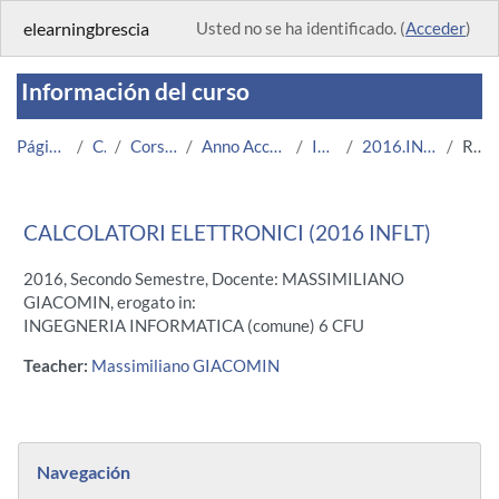
Salta al contenido principal
elearningbrescia
Usted no se ha identificado. (
Acceder
)
Información del curso
Página Principal
Cursos
Corsi Istituzionali
Anno Accademico 2016/2017
Ingegneria
2016.INFLT.703012-7894
Resumen
CALCOLATORI ELETTRONICI (2016 INFLT)
2016, Secondo Semestre, Docente: MASSIMILIANO
GIACOMIN, erogato in:
INGEGNERIA INFORMATICA (comune) 6 CFU
Teacher:
Massimiliano GIACOMIN
Bloques
Salta Navegación
Navegación