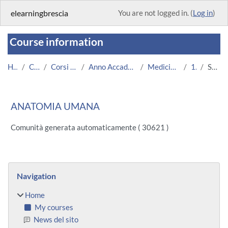
Skip to main content
elearningbrescia
You are not logged in. (
Log in
)
Course information
Home
Courses
Corsi Istituzionali
Anno Accademico 2013/2014
Medicina e Chirurgia
1030
Summary
ANATOMIA UMANA
Comunità generata automaticamente ( 30621 )
Blocks
Skip Navigation
Navigation
Home
My courses
News del sito