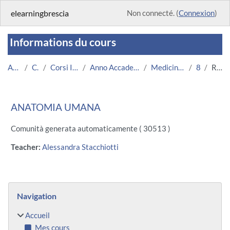
Passer au contenu principal
elearningbrescia
Non connecté. (
Connexion
)
Informations du cours
Accueil
Cours
Corsi Istituzionali
Anno Accademico 2013/2014
Medicina e Chirurgia
881
Résumé
ANATOMIA UMANA
Comunità generata automaticamente ( 30513 )
Teacher:
Alessandra Stacchiotti
Blocs
Passer Navigation
Navigation
Accueil
Mes cours