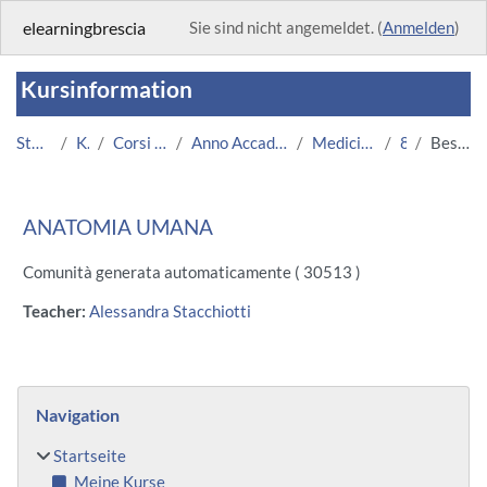
Zum Hauptinhalt
elearningbrescia
Sie sind nicht angemeldet. (
Anmelden
)
Kursinformation
Startseite
Kurse
Corsi Istituzionali
Anno Accademico 2013/2014
Medicina e Chirurgia
881
Beschreibung
ANATOMIA UMANA
Comunità generata automaticamente ( 30513 )
Teacher:
Alessandra Stacchiotti
Blöcke
Navigation überspringen
Navigation
Startseite
Meine Kurse