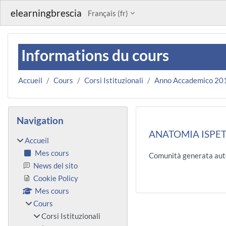
Passer au contenu principal
elearningbrescia
Français ‎(fr)‎
Informations du cours
Accueil
Cours
Corsi Istituzionali
Anno Accademico 20
Blocs
Passer Navigation
Navigation
ANATOMIA ISPET
Accueil
Mes cours
Comunità generata aut
News del sito
Cookie Policy
Mes cours
Cours
Corsi Istituzionali