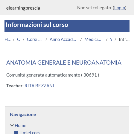
Vai al contenuto principale
elearningbrescia
Non sei collegato. (
Login
)
Informazioni sul corso
Home
Corsi
Corsi Istituzionali
Anno Accademico 2013/2014
Medicina e Chirurgia
911
Introduzione
ANATOMIA GENERALE E NEUROANATOMIA
Comunità generata automaticamente ( 30691 )
Teacher:
RITA REZZANI
Blocchi
Salta Navigazione
Navigazione
Home
I miei corsi