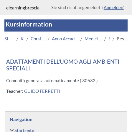
Zum Hauptinhalt
elearningbrescia
Sie sind nicht angemeldet. (
Anmelden
)
Kursinformation
Startseite
Kurse
Corsi Istituzionali
Anno Accademico 2013/2014
Medicina e Chirurgia
930
Beschreibung
ADATTAMENTI DELL'UOMO AGLI AMBIENTI
SPECIALI
Comunità generata automaticamente ( 30632 )
Teacher:
GUIDO FERRETTI
Blöcke
Navigation überspringen
Navigation
Startseite