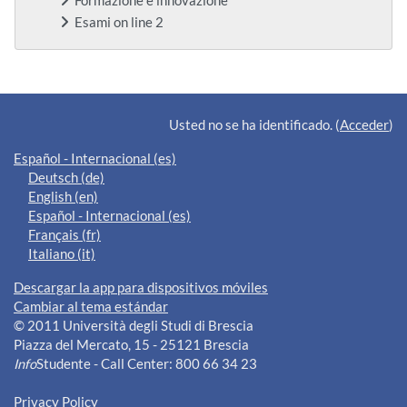
Formazione e innovazione
Esami on line 2
Bloques suplementarios
Usted no se ha identificado. (
Acceder
)
Español - Internacional ‎(es)‎
Deutsch ‎(de)‎
English ‎(en)‎
Español - Internacional ‎(es)‎
Français ‎(fr)‎
Italiano ‎(it)‎
Descargar la app para dispositivos móviles
Cambiar al tema estándar
© 2011 Università degli Studi di Brescia
Piazza del Mercato, 15 - 25121 Brescia
Info
Studente - Call Center: 800 66 34 23
Privacy Policy