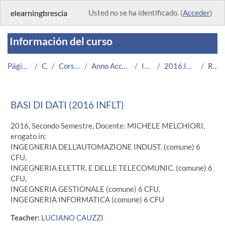
Salta al contenido principal
elearningbrescia
Usted no se ha identificado. (
Acceder
)
Información del curso
Página Principal
Cursos
Corsi Istituzionali
Anno Accademico 2016/2017
Ingegneria
2016.INFLT.U8135-7783
Resumen
BASI DI DATI (2016 INFLT)
2016, Secondo Semestre, Docente: MICHELE MELCHIORI,
erogato in:
INGEGNERIA DELL'AUTOMAZIONE INDUST. (comune) 6
CFU,
INGEGNERIA ELETTR. E DELLE TELECOMUNIC. (comune) 6
CFU,
INGEGNERIA GESTIONALE (comune) 6 CFU,
INGEGNERIA INFORMATICA (comune) 6 CFU
Teacher:
LUCIANO CAUZZI