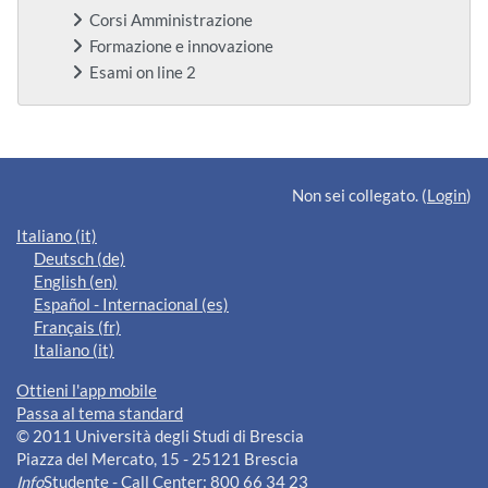
Corsi Amministrazione
Formazione e innovazione
Esami on line 2
Blocchi supplementari
Non sei collegato. (
Login
)
Italiano ‎(it)‎
Deutsch ‎(de)‎
English ‎(en)‎
Español - Internacional ‎(es)‎
Français ‎(fr)‎
Italiano ‎(it)‎
Ottieni l'app mobile
Passa al tema standard
© 2011 Università degli Studi di Brescia
Piazza del Mercato, 15 - 25121 Brescia
Info
Studente - Call Center: 800 66 34 23