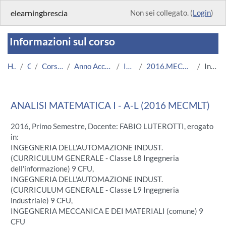
Vai al contenuto principale
elearningbrescia
Non sei collegato. (
Login
)
Informazioni sul corso
Home
Corsi
Corsi Istituzionali
Anno Accademico 2016/2017
Ingegneria
2016.MECMLT.A000128_A-L-7713
Introduzione
ANALISI MATEMATICA I - A-L (2016 MECMLT)
2016, Primo Semestre, Docente: FABIO LUTEROTTI, erogato
in:
INGEGNERIA DELL'AUTOMAZIONE INDUST.
(CURRICULUM GENERALE - Classe L8 Ingegneria
dell'informazione) 9 CFU,
INGEGNERIA DELL'AUTOMAZIONE INDUST.
(CURRICULUM GENERALE - Classe L9 Ingegneria
industriale) 9 CFU,
INGEGNERIA MECCANICA E DEI MATERIALI (comune) 9
CFU