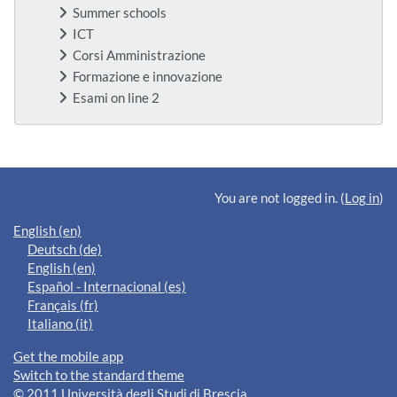
Summer schools
ICT
Corsi Amministrazione
Formazione e innovazione
Esami on line 2
Supplementary blocks
You are not logged in. (
Log in
)
English ‎(en)‎
Deutsch ‎(de)‎
English ‎(en)‎
Español - Internacional ‎(es)‎
Français ‎(fr)‎
Italiano ‎(it)‎
Get the mobile app
Switch to the standard theme
© 2011 Università degli Studi di Brescia