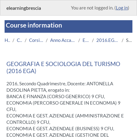
Skip to main content
elearningbrescia
You are not logged in. (
Log in
)
Course information
Home
Courses
Corsi Istituzionali
Anno Accademico 2016/2017
Economia
2016.EGA.A000380-7489
Summary
GEOGRAFIA E SOCIOLOGIA DEL TURISMO
(2016 EGA)
2016, Secondo Quadrimestre, Docente: ANTONELLA
DOSOLINA PIETTA, erogato in:
BANCA E FINANZA (CORSO GENERICO) 9 CFU,
ECONOMIA (PERCORSO GENERALE IN ECONOMIA) 9
CFU,
ECONOMIA E GEST. AZIENDALE (AMMINISTRAZIONE E
CONTROLLO) 9 CFU,
ECONOMIA E GEST. AZIENDALE (BUSINESS) 9 CFU,
ECONOMIA E GEST. AZIENDALE (GESTIONE DEL