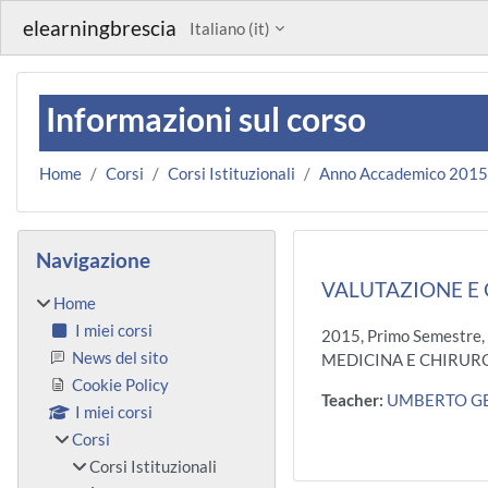
Vai al contenuto principale
elearningbrescia
Italiano ‎(it)‎
Informazioni sul corso
Home
Corsi
Corsi Istituzionali
Anno Accademico 201
Blocchi
Salta Navigazione
Navigazione
VALUTAZIONE E 
Home
I miei corsi
2015, Primo Semestre,
News del sito
MEDICINA E CHIRURG
Cookie Policy
Teacher:
UMBERTO GE
I miei corsi
Corsi
Corsi Istituzionali