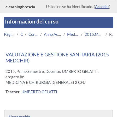
Salta al contenido principal
elearningbrescia
Usted no se ha identificado. (
Acceder
)
Información del curso
Página Principal
Cursos
Corsi Istituzionali
Anno Accademico 2015/2016
Medicina e Chirurgia
2015.MEDCHIR.U12949-6545
Resumen
VALUTAZIONE E GESTIONE SANITARIA (2015
MEDCHIR)
2015, Primo Semestre, Docente: UMBERTO GELATTI,
erogato in:
MEDICINA E CHIRURGIA (GENERALE) 2 CFU
Teacher:
UMBERTO GELATTI
Bloques
Salta Navegación
Navegación